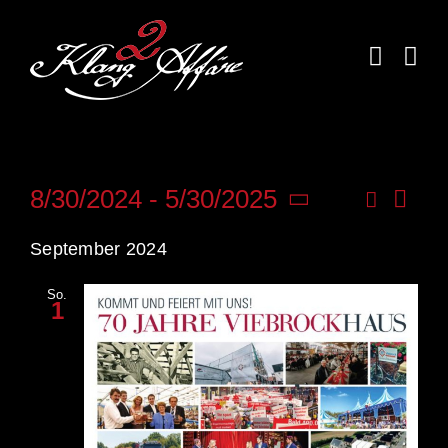
Skip
to
content
Veran
Suche
8/30/2024
 - 
5/30/2025
Veransta
Liste
Ansic
Datum
Suche
Navig
September 2024
wählen.
und
Ansichte
So.
Navigati
1