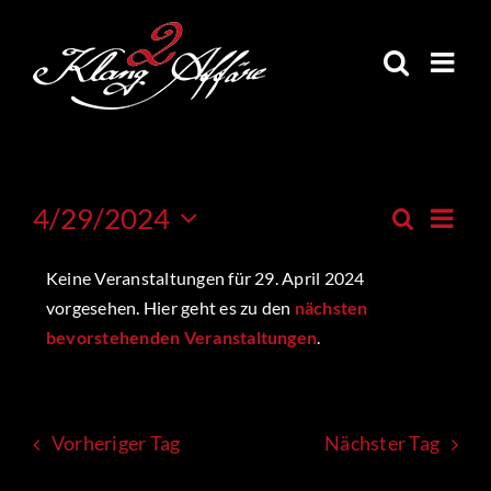
Skip
to
content
Veran
4/29/2024
Suche
Veranstal
Tag
Ansic
Datum
Suche
Navig
wählen.
Keine Veranstaltungen für 29. April 2024
und
Ansichten,
vorgesehen. Hier geht es zu den
nächsten
Navigatio
bevorstehenden Veranstaltungen
.
Vorheriger Tag
Nächster Tag