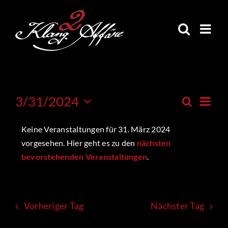
Skip
to
content
Veran
3/31/2024
Suche
Veranstal
Tag
Ansic
Datum
Suche
Navig
wählen.
Keine Veranstaltungen für 31. März 2024
und
Ansichten,
vorgesehen. Hier geht es zu den
nächsten
Navigatio
bevorstehenden Veranstaltungen
.
Vorheriger Tag
Nächster Tag