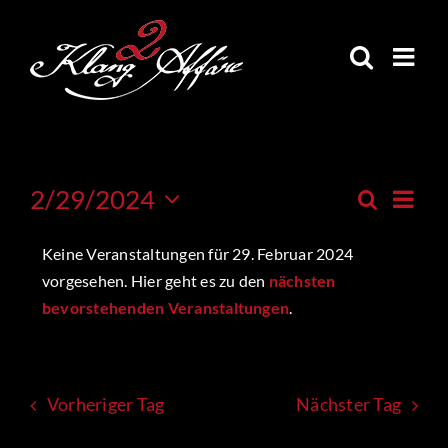
Skip
to
content
Veran
2/29/2024
Suche
Veranstal
Tag
Ansic
Datum
Suche
Navig
wählen.
Keine Veranstaltungen für 29. Februar 2024
und
Ansichten,
vorgesehen. Hier geht es zu den
nächsten
Navigatio
bevorstehenden Veranstaltungen
.
Vorheriger Tag
Nächster Tag