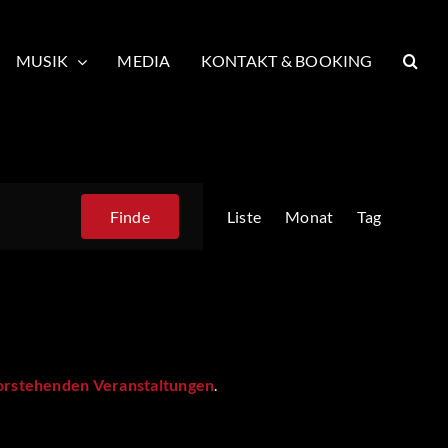
MUSIK
MEDIA
KONTAKT & BOOKING
Veranstaltung
Finde
Liste
Monat
Tag
Ansichten-
Navigation
orstehenden Veranstaltungen
.